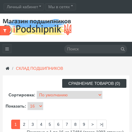
Личный кабинет
Мы в сетях
СКЛАД ПОДШИПНИКОВ
СРАВНЕНИЕ ТОВАРОВ (0)
Сортировка:
Показать:
1
2
3
4
5
6
7
8
9
>
>|