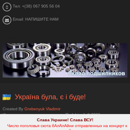
Тел: +(38) 067 905 56 04
Email: НАПИШИТЕ НАМ
office@ipodshipnik.com.ua
Україна була, є і буде!
Created By
Grebenyuk Vladimir
Интернет магазин подшипников iPodshipnik © 2026.
Слава Украине! Слава ВСУ!
Число поголовья скота бАлАлАйни отправленных на концерт к