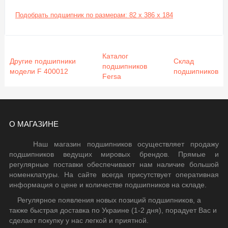
Подобрать подшипник по размерам: 82 x 386 x 184
Каталог
Другие подшипники
Склад
подшипников
модели F 400012
подшипников
Fersa
О МАГАЗИНЕ
Наш магазин подшипников осуществляет продажу
подшипников ведущих мировых брендов. Прямые и
регулярные поставки обеспечивают нам наличие большой
номенклатуры. На сайте всегда присутствует оперативная
информация о цене и количестве подшипников на складе.
Регулярное появления новых позиций подшипников, а
также быстрая доставка по Украине (1-2 дня), порадует Вас и
сделает покупку у нас легкой и приятной.