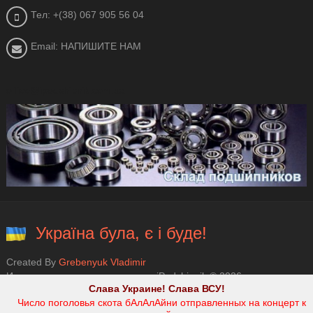
Тел: +(38) 067 905 56 04
Email: НАПИШИТЕ НАМ
office@ipodshipnik.com.ua
Україна була, є і буде!
Created By
Grebenyuk Vladimir
Интернет магазин подшипников iPodshipnik © 2026.
Слава Украине! Слава ВСУ!
Число поголовья скота бАлАлАйни отправленных на концерт к