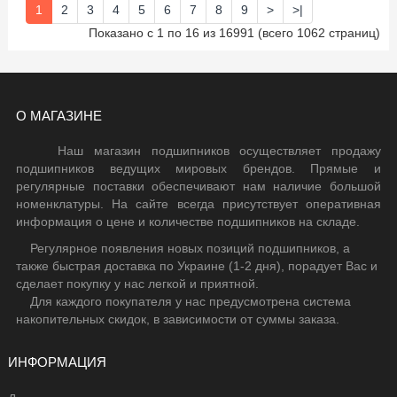
1
2
3
4
5
6
7
8
9
>
>|
Показано с 1 по 16 из 16991 (всего 1062 страниц)
О МАГАЗИНЕ
Наш магазин подшипников осуществляет продажу
подшипников ведущих мировых брендов. Прямые и
регулярные поставки обеспечивают нам наличие большой
номенклатуры. На сайте всегда присутствует оперативная
информация о цене и количестве подшипников на складе.
Регулярное появления новых позиций подшипников, а
также быстрая доставка по Украине (1-2 дня), порадует Вас и
сделает покупку у нас легкой и приятной.
Для каждого покупателя у нас предусмотрена система
накопительных скидок, в зависимости от суммы заказа.
ИНФОРМАЦИЯ