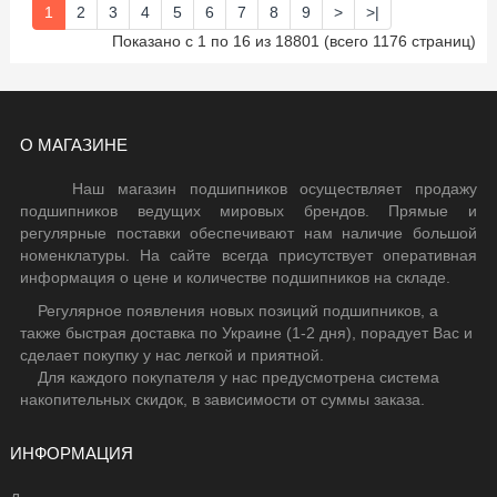
1
2
3
4
5
6
7
8
9
>
>|
Показано с 1 по 16 из 18801 (всего 1176 страниц)
О МАГАЗИНЕ
Наш магазин подшипников осуществляет продажу
подшипников ведущих мировых брендов. Прямые и
регулярные поставки обеспечивают нам наличие большой
номенклатуры. На сайте всегда присутствует оперативная
информация о цене и количестве подшипников на складе.
Регулярное появления новых позиций подшипников, а
также быстрая доставка по Украине (1-2 дня), порадует Вас и
сделает покупку у нас легкой и приятной.
Для каждого покупателя у нас предусмотрена система
накопительных скидок, в зависимости от суммы заказа.
ИНФОРМАЦИЯ