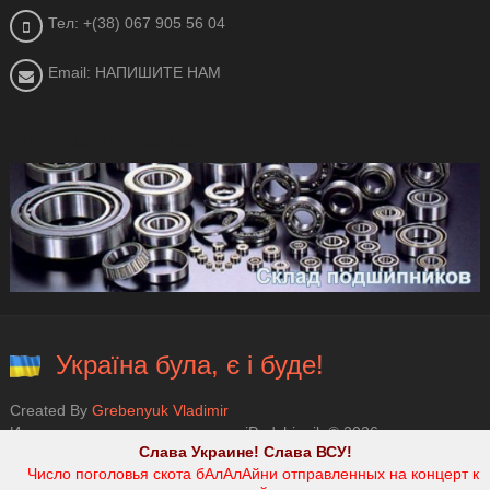
Тел: +(38) 067 905 56 04
Email: НАПИШИТЕ НАМ
office@ipodshipnik.com.ua
Україна була, є і буде!
Created By
Grebenyuk Vladimir
Интернет магазин подшипников iPodshipnik © 2026.
Слава Украине! Слава ВСУ!
Число поголовья скота бАлАлАйни отправленных на концерт к