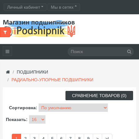
Личный кабинет
Мы в сетях
ПОДШИПНИКИ
РАДИАЛЬНО-УПОРНЫЕ ПОДШИПНИКИ
СРАВНЕНИЕ ТОВАРОВ (0)
Сортировка:
Показать:
1
2
3
4
5
6
7
8
9
>
>|