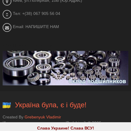
Киев, ул.Полярная, 10В (Юр.Адрес)
Тел: +(38) 067 905 56 04
Email: НАПИШИТЕ НАМ
office@ipodshipnik.com.ua
Україна була, є і буде!
Created By
Grebenyuk Vladimir
Интернет магазин подшипников iPodshipnik © 2026.
Слава Украине! Слава ВСУ!