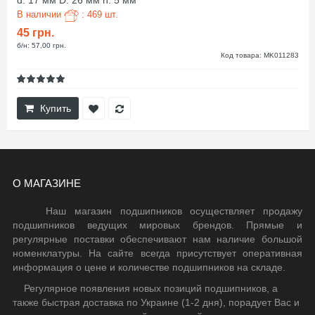
d: 17 мм D: 26 мм h: 5 мм
В наличии
: 469 шт.
45 грн.
б/н: 57,00 грн.
Код товара: MK011283
Купить
О МАГАЗИНЕ
Наш магазин подшипников осуществляет продажу
подшипников ведущих мировых брендов. Прямые и
регулярные поставки обеспечивают нам наличие большой
номенклатуры. На сайте всегда присутствует оперативная
информация о цене и количестве подшипников на складе.
Регулярное появления новых позиций подшипников, а
также быстрая доставка по Украине (1-2 дня), порадует Вас и