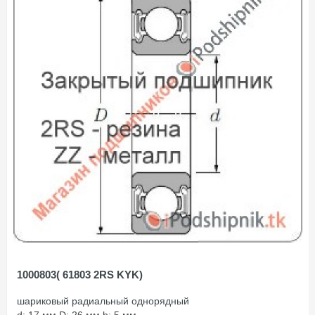
1000803( 61803 2RS KYK)
шариковый радиальный однорядный