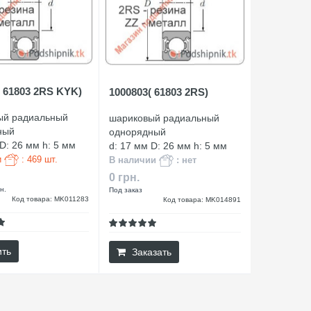
( 61803 2RS KYK)
1000803( 61803 2RS)
ый радиальный
шариковый радиальный
ный
однорядный
 D: 26 мм h: 5 мм
d: 17 мм D: 26 мм h: 5 мм
и
: 469 шт.
В наличии
: нет
0 грн.
н.
Под заказ
Код товара: MK011283
Код товара: MK014891
ить
Заказать