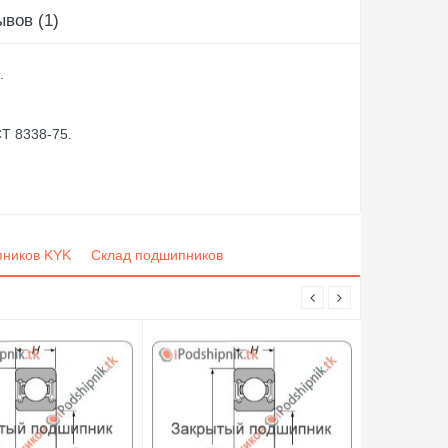
вов (1)
.
Т 8338-75.
пников KYK
Склад подшипников