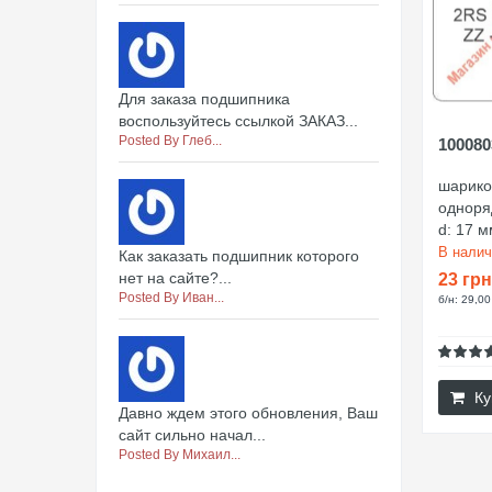
Для заказа подшипника
воспользуйтесь ссылкой ЗАКАЗ...
Posted By Глеб...
100080
шарико
однор
d: 17 м
В нали
Как заказать подшипник которого
нет на сайте?...
23 грн
Posted By Иван...
б/н: 29,00
Ку
Давно ждем этого обновления, Ваш
сайт сильно начал...
Posted By Михаил...