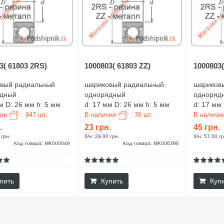
3( 61803 2RS)
1000803( 61803 ZZ)
1000803
вый радиальный
шариковый радиальный
шариков
ядный
однорядный
одноряд
м D: 26 мм h: 5 мм
d: 17 мм D: 26 мм h: 5 мм
d: 17 мм
чии
: 947 шт.
В наличии
: 78 шт.
В наличи
.
23 грн.
45 грн.
 грн.
б/н: 29,00 грн.
б/н: 57,00 гр
Код товара: MK000049
Код товара: MK006396
пить
Купить
Куп