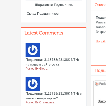
Опис
Шариковые Подшипники
Склад Подшипников
Подши
Размер
Анало
Закры
Latest Comments
Подобр
Подшипник 3113738(23138K NTN)
на нашем сайте со ст...
Posted By Gleb...
Подш
Подшипник 3113738(23138K NTN) с
каком сепаратором?...
Posted By Станислав...