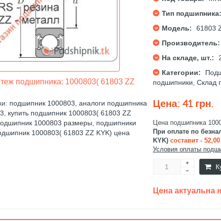
Тип подшипника
Модель:
61803 
Производитель:
На складе, шт.:
Категории:
Под
ж подшипника: 1000803( 61803 ZZ
подшипники
,
Склад 
Цена: 41 грн.
ки:
подшипник 1000803
,
аналоги подшипника
3
,
купить подшипник 1000803( 61803 ZZ
Цена подшипника 1000
одшипник 1000803 размеры
,
подшипники
При оплате по безна
одшипник 1000803( 61803 ZZ KYK) цена
KYK)
составит - 52,0
Условия оплаты подши
К
Цена актуальна на