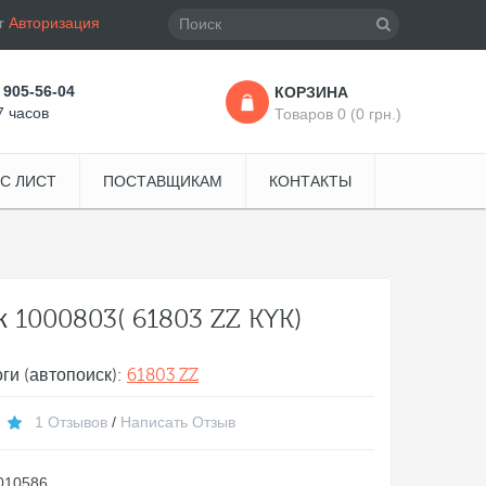
r
Авторизация
 905-56-04
КОРЗИНА
7 часов
Товаров 0 (0 грн.)
С ЛИСТ
ПОСТАВЩИКАМ
КОНТАКТЫ
 1000803( 61803 ZZ KYK)
ги (автопоиск):
61803 ZZ
1 Отзывов
/
Написать Отзыв
010586