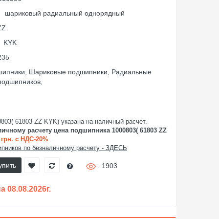
:
шариковый радиальный однорядный
ZZ
KYK
235
шипники
,
Шариковые подшипники
,
Радиальные
подшипников
,
803( 61803 ZZ KYK) указана на наличный расчет.
личному расчету цена подшипника 1000803( 61803 ZZ
0 грн. с НДС-20%
пников по безналичному расчету - ЗДЕСЬ
упить
: 1903
 08.08.2026г.