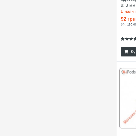
d: 3 мм
В нали
92 грн
б/н: 116,0
Ку