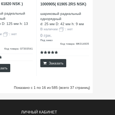
 61820 NSK )
1000905( 61905 2RS NSK)
ый радиальный
шариковый радиальный
ный
однорядный
 D: 125 мм h: 13
d: 25 мм D: 42 мм h: 9 мм
В наличии
: нет
ии
: нет
0 грн.
Под заказ
Код товара: MK014935
Код товара: GT303541
Заказать
зать
Показано с 1 по 16 из 585 (всего 37 страниц)
ЛИЧНЫЙ КАБИНЕТ