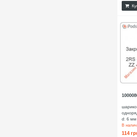
Ку
100008
шарико
одноря
d: 6 мм
В нали
114 гр