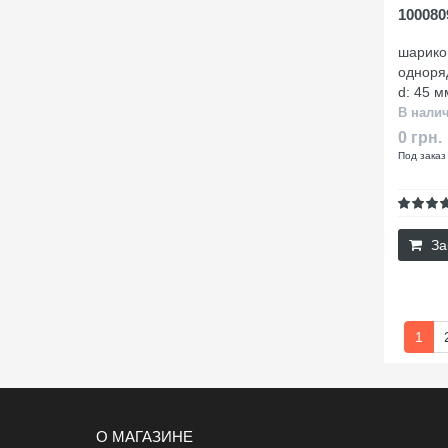
100080
шарико
одноря
d: 45 м
В нали
0 грн.
Под заказ
За
1
О МАГАЗИНЕ