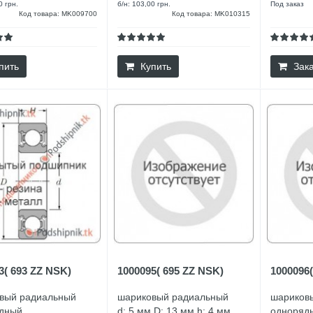
0 грн.
б/н: 103,00 грн.
Под заказ
Код товара: MK009700
Код товара: MK010315
пить
Купить
Зака
3( 693 ZZ NSK)
1000095( 695 ZZ NSK)
1000096(
вый радиальный
шариковый радиальный
шариков
дный
d: 5 мм D: 13 мм h: 4 мм
одноряд