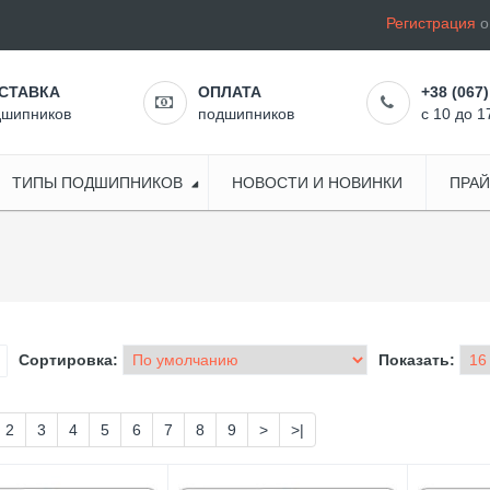
Регистрация
o
СТАВКА
ОПЛАТА
+38 (067)
дшипников
подшипников
с 10 до 1
ТИПЫ ПОДШИПНИКОВ
НОВОСТИ И НОВИНКИ
ПРАЙ
Сортировка:
Показать:
2
3
4
5
6
7
8
9
>
>|