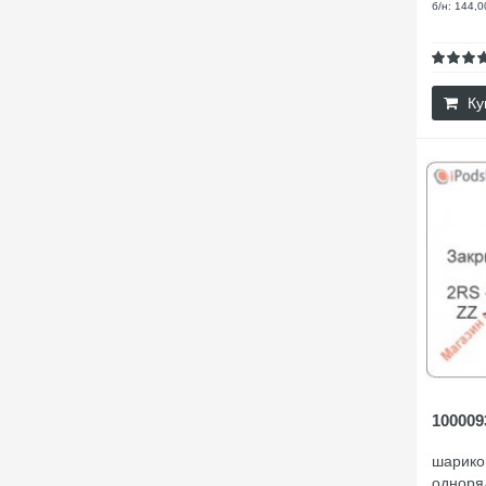
б/н: 144,0
Ку
100009
шарико
одноря