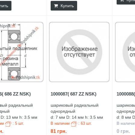
пить
Купить
6( 686 ZZ NSK)
1000087( 687 ZZ NSK)
1000088(
вый радиальный
шариковый радиальный
шариков
дный
однорядный
одноряд
 D: 13 мм h: 3.5 мм
d: 7 мм D: 14 мм h: 3.5 мм
d: 8 мм D
чии
: 5 шт.
В наличии
: 63 шт.
В налич
н.
81 грн.
0 грн.