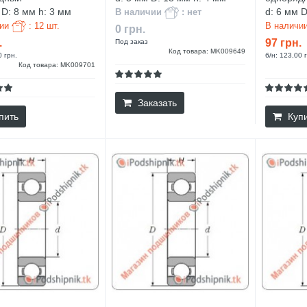
 D: 8 мм h: 3 мм
d: 6 мм D
В наличии
: нет
чии
: 12 шт.
В наличи
0 грн.
.
97 грн.
Под заказ
Код товара: MK009649
0 грн.
б/н: 123,00 
Код товара: MK009701
Заказать
пить
Куп