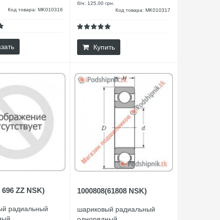
б/н: 125,00 грн.
Код товара: MK010316
Код товара: MK010317
зать
Купить
 696 ZZ NSK)
1000808(61808 NSK)
ый радиальный
шариковый радиальный
ный
однорядный