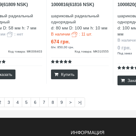
9(61809 NSK)
1000816(61816 NSK)
1000820(
вый радиальный
шариковый радиальный
шариков
дный
однорядный
одноряд
м D: 58 мм h: 7 мм
d: 80 мм D: 100 мм h: 10 мм
d: 100 мм
мм
чии
: нет
В наличии
: 11 шт.
В налич
674 грн.
0 грн.
б/н: 850,00 грн.
Код товара: MK006403
Код товара: MK010555
Под заказ
казать
Купить
Зака
2
3
4
5
6
7
8
9
>
>|
ИНФОРМАЦИЯ