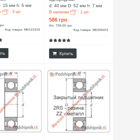
: 15 мм h: 5 мм
d: 40 мм D: 52 мм h: 7 мм
и
: 3 шт.
В наличии
: 1 шт.
586 грн.
грн.
б/н: 739,00 грн.
Код товара: MK010318
Код товара: MK006401
ить
Купить