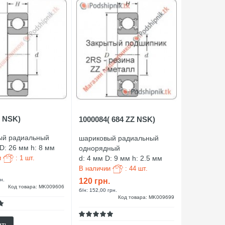
0 NSK)
1000084( 684 ZZ NSK)
ый радиальный
шариковый радиальный
D: 26 мм h: 8 мм
однорядный
и
: 1 шт.
d: 4 мм D: 9 мм h: 2.5 мм
В наличии
: 44 шт.
н.
120 грн.
Код товара: MK009606
б/н: 152,00 грн.
Код товара: MK009699
ить