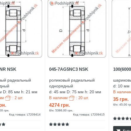
ANR NSK
045-7AG5NC3 NSK
100(600
вый радиальный
роликовый радиальный
шариков
дный
однорядный
d: 10 мм 
м D: 85 мм h: 21 мм
d: 45 мм D: 75 мм h: 20 мм
В наличи
чии
: 2 шт.
В наличии
: 20 шт.
35 грн.
рн.
4274 грн.
б/н: 45,00 гр
00 грн.
б/н: 5386,00 грн.
Код товара: LT209414
Код товара: LT209415
Куп