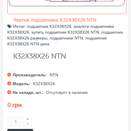
Чертеж подшипника: K32X38X26 NTN
Метки:
подшипник K32X38X26
,
аналоги подшипника
K32X38X26
,
купить подшипник K32X38X26 NTN
,
подшипник
K32X38X26 размеры
,
подшипники NTN
,
подшипник
K32X38X26 NTN цена
K32X38X26 NTN
Производитель:
NTN
Модель:
K32X38X26
На складе, шт.:
Отсутсвует в наличии
0 грн.