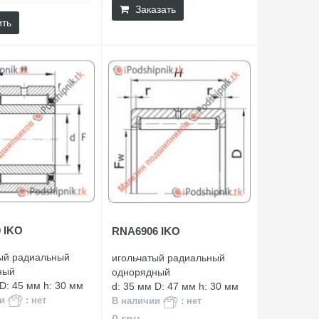
Заказать
ить
0 IKO
RNA6906 IKO
ый радиальный
игольчатый радиальный
ный
однорядный
 D: 45 мм h: 30 мм
d: 35 мм D: 47 мм h: 30 мм
ии
: нет
В наличии
: нет