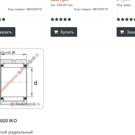
б/н: 638,00 грн.
Под заказ
Код товара: MK009578
Код товара: MK009579
казать
Купить
Зака
020 IKO
атый радиальный