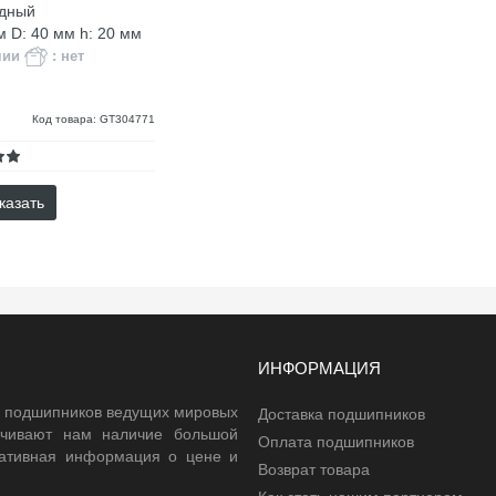
дный
м D: 40 мм h: 20 мм
чии
: нет
Код товара: GT304771
казать
ИНФОРМАЦИЯ
 подшипников ведущих мировых
Доставка подшипников
ечивают нам наличие большой
Оплата подшипников
еративная информация о цене и
Возврат товара