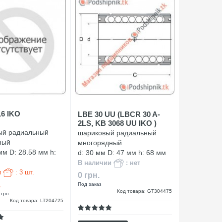
6 IKO
LBE 30 UU (LBCR 30 A-
2LS, KB 3068 UU IKO )
ый радиальный
шариковый радиальный
ный
многорядный
мм D: 28.58 мм h:
d: 30 мм D: 47 мм h: 68 мм
В наличии
: нет
и
: 3 шт.
0 грн.
.
Под заказ
Код товара: GT304475
 грн.
Код товара: LT204725