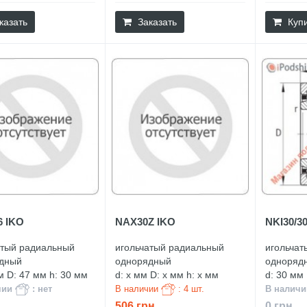
казать
Заказать
Куп
6 IKO
NAX30Z IKO
NKI30/3
атый радиальный
игольчатый радиальный
игольчат
дный
однорядный
одноряд
м D: 47 мм h: 30 мм
d: x мм D: x мм h: x мм
d: 30 мм
чии
: нет
В наличии
: 4 шт.
В налич
506 грн.
0 грн.