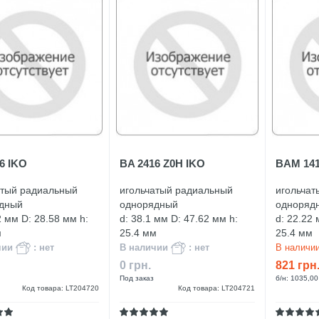
6 IKO
BA 2416 Z0H IKO
BAM 141
атый радиальный
игольчатый радиальный
игольчат
дный
однорядный
одноряд
2 мм D: 28.58 мм h:
d: 38.1 мм D: 47.62 мм h:
d: 22.22 
м
25.4 мм
25.4 мм
чии
: нет
В наличии
: нет
В наличи
0 грн.
821 грн
Под заказ
б/н: 1035,00
Код товара: LT204720
Код товара: LT204721