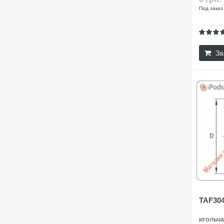
Под заказ
За
TAF304
игольч