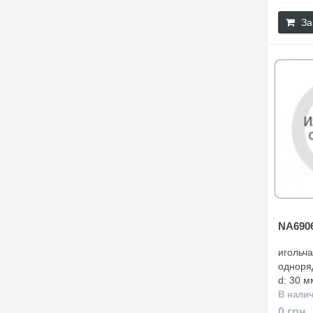
За
NA690
игольч
одноря
d: 30 м
В нали
0 грн.