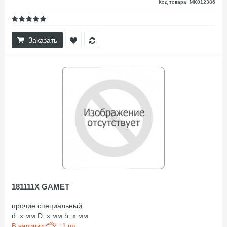
Код товара: MK012386
Заказать
181111X GAMET
прочие специальный
d: x мм D: x мм h: x мм
В наличии
: 1 шт.