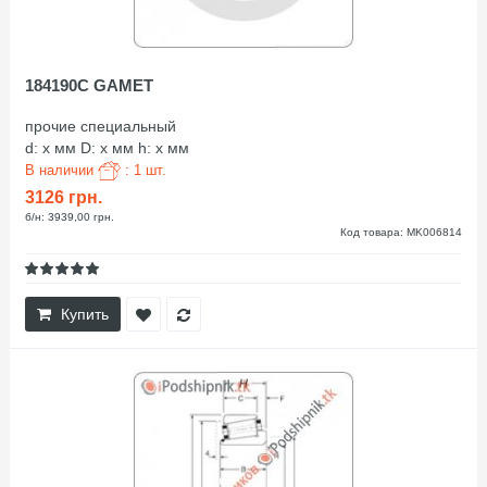
184190C GAMET
прочие специальный
d: x мм D: x мм h: x мм
В наличии
: 1 шт.
3126 грн.
б/н: 3939,00 грн.
Код товара: MK006814
Купить