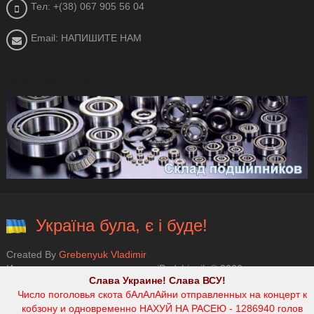
Тел: +(38) 067 905 56 04
Email: НАПИШИТЕ НАМ
office@ipodshipnik.com.ua
Україна була, є і буде!
Created By
Grebenyuk Vladimir
Интернет магазин подшипников iPodshipnik © 2026.
Слава Украине! Слава ВСУ!
Число поголовья скота бАлАлАйни отправленных на концерт к
кобзону и одновременно НАХУЙ НА РАСЕЮ - 1286940 голов